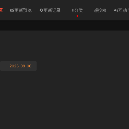
区
📸更新预览
🔄更新记录
⬇️分类
💰投稿
📲互动
2026-08-06