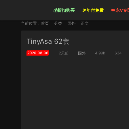
💰折扣购买
🎉年付免费
👑永V专
当前位置：
首页
分类
国外
正文
TinyAsa 62套
2026-08-06
2天前
国外
4.99k
634