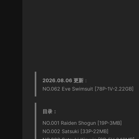
2026.08.06 更新
：
NO.062 Eve Swimsuit [78P-1V-2.22GB]
目录：
NO.001 Raiden Shogun [19P-3MB]
NO.002 Satsuki [33P-22MB]