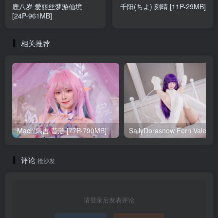
鹿八岁 爱丽丝梦游仙境
千阳(ちよ) 刻晴 [11P-29MB]
[24P-961MB]
相关推荐
Machi馬吉 昔涟 [77P-790MB]
Sa
评论
抢沙发
请登录后发表评论