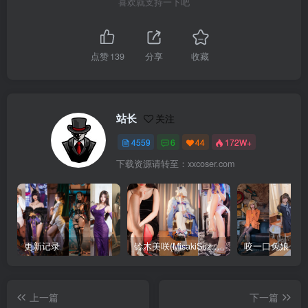
喜欢就支持一下吧
点赞
139
分享
收藏
站长
关注
4559
6
44
172W+
下载资源请转至：xxcoser.com
更新记录
铃木美咲(MisakiSuzuki) 合集下载
咬一口兔娘 合
上一篇
下一篇