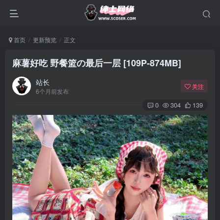
首页
更新预览
正文
麻薯好吃 野餐篮の最后一层 [109P-874MB]
站长
关注
6个月前发布
0
304
139