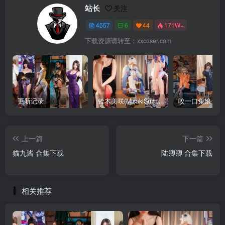
站长
关注
4557
6
44
171W+
下载资源请转至：xxcoser.com
更新记录
铃木美咲(MisakiSuzuki) 合集下载
咬一口兔娘 合
上一篇
下一篇
猫九酱 合集下载
陆卿卿 合集下载
相关推荐