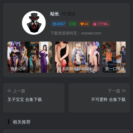
站长
关注
4557
6
44
171W+
下载资源请转至：xxcoser.com
更新记录
铃木美咲(MisakiSuzuki) 合集下载
咬一口兔娘 合
上一篇
下一篇
叉子宝宝 合集下载
不可爱羚 合集下载
相关推荐