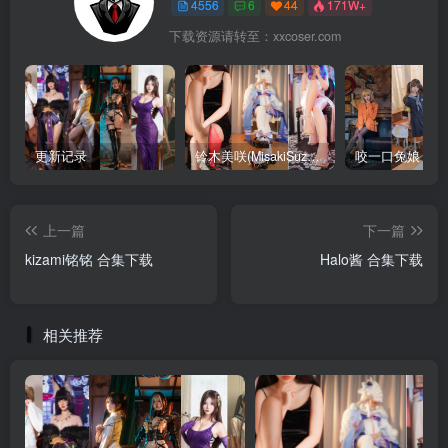
4556
6
44
171W+
下载资源请转至：xxcoser.com
更新记录
铃木美咲(MisakiSuzuki) 合集下载
咬一口兔娘 合
上一篇
下一篇
kizami铭铭 合集下载
Halo酱 合集下载
相关推荐