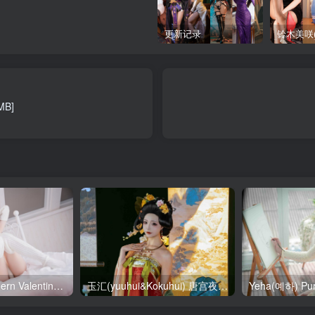
更新记录
B]
SallyDorasnow Fern Valentine [50P-353MB]
玉汇(yuuhui&Kokuhui) 唐宫夜宴 [136P-1.47GB]