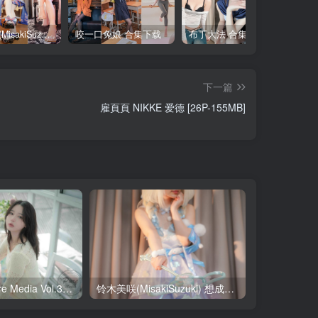
铃木美咲(MisakiSuzuki) 合集下载
咬一口兔娘 合集下载
布丁大法 合集下载
下一篇
雇頁頁 NIKKE 爱德 [26P-155MB]
Yeha(예하) Pure Media Vol.321 Your Majesty [119P-145MB]
铃木美咲(MisakiSuzuki) 想成为你的偶像（大耳狗瑶篇） [27P-1V-2.24GB]