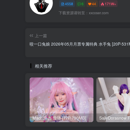
4558
6
44
171W+
下载资源请转至：xxcoser.com
上一篇
咬一口兔娘 2026年05月月票专属特典 水手兔 [20P-531M
相关推荐
Machi馬吉 昔涟 [77P-790MB]