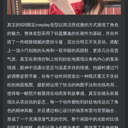
真宝的520限定cosplay造型以简洁而优雅的方式展现了角色
的魅力。整体造型采用了轻盈飘逸的长裙作为基础，并在外
搭了一件精致细腻的蕾丝斗篷，层次分明又不失灵动。搭配
上一顶小巧别致的头饰和一双华丽的高跟鞋，更添几分高贵
气质。真宝在表情控制上恰到好处地展现出角色内心的复杂
情感，眼神中流露出坚定与温柔并存的情感。拍摄时通过巧
妙调整姿势节奏，在每个动作间营造出一种既庄重又不失轻
松的画面氛围。摄影师运用了恰当的构图手法和光线布局，
使得每一帧照片都显得生动而富有故事感。真宝在镜头前展
现出从容自信的姿态，每一个动作都恰到好处地传达出了角
色的精神风貌，并且通过精心设计的场景布置与背景融合，
形成了一个充满浪漫气息的空间。整个画面中的光影对比强
烈而不失细腻，色彩运用上也极为考究，既突显了主角的魅