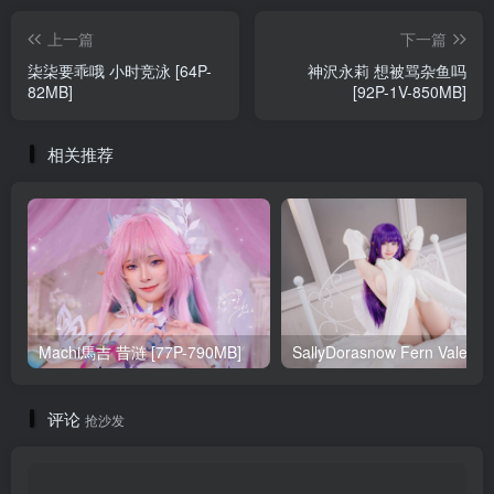
上一篇
下一篇
柒柒要乖哦 小时竞泳 [64P-
神沢永莉 想被骂杂鱼吗
82MB]
[92P-1V-850MB]
相关推荐
Machi馬吉 昔涟 [77P-790MB]
Sa
评论
抢沙发