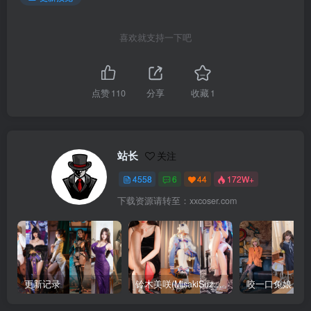
喜欢就支持一下吧
点赞
110
分享
收藏
1
站长
关注
4558
6
44
172W+
下载资源请转至：xxcoser.com
更新记录
铃木美咲(MisakiSuzuki) 合集下载
咬一口兔娘 合