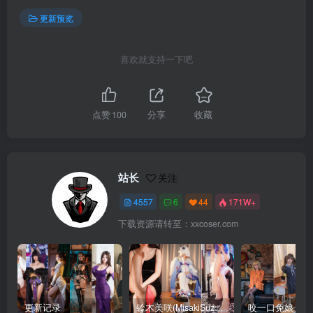
更新预览
喜欢就支持一下吧
点赞
100
分享
收藏
站长
关注
4557
6
44
171W+
下载资源请转至：xxcoser.com
更新记录
铃木美咲(MisakiSuzuki) 合集下载
咬一口兔娘 合