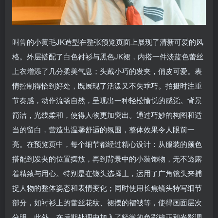
叫兽的小黄毛JK造型在整张预览页面上展现了清新可爱的风
格。外层搭配了白色衬衫与黑色JK裙，内搭一件淡蓝色蕾丝
上衣增添了几分柔美气息；头戴小巧的发夹，俏皮可爱。表
情控制得恰到好处，既展现了活泼又不失乖巧。拍摄时注重
节奏感，动作流畅自然，呈现出一种轻松愉悦的感觉。背景
简洁，光线柔和，使得人物更加突出。通过巧妙的构图和适
当的留白，营造出温馨舒适的氛围，整体效果令人眼前一
亮。在预览页中，每个细节都经过精心设计：从服装的颜色
搭配到发夹的位置摆放，再到背景中的小装饰物，无不透露
着精致与用心。特别是在镜头选择上，运用了广角镜头来捕
捉人物的整体姿态和表情变化；同时使用长焦镜头特写细节
部分，如衬衫上的蕾丝花纹、裙摆的褶皱等，使得画面层次
分明。此外，在后期处理中加入了轻微的色彩校正和光影调