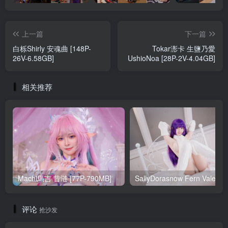
上一篇
下一篇
白栎Shirly 安魂曲 [148P-
Tokar浵卡 生鹽乃愛
26V-6.58GB]
UshioNoa [28P-2V-4.04GB]
相关推荐
Machi馬吉 昔涟 [77P-790MB]
Sa
评论
抢沙发