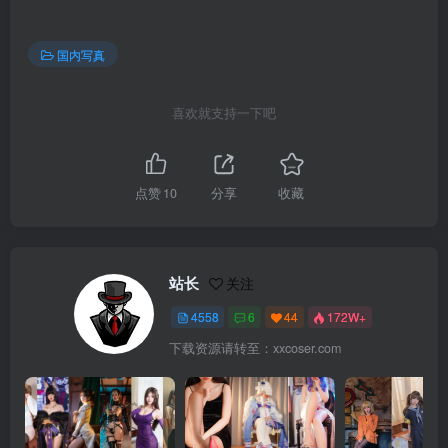
国内写真
喜欢就支持一下吧
点赞
10
分享
收藏
站长
关注
4558
6
44
172W+
下载资源请转至：xxcoser.com