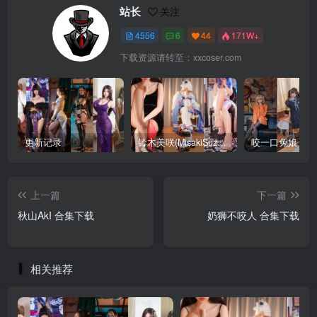
站长
关注
4556
6
44
171W+
下载资源请转至：xxcoser.com
更新记录
铃木美咲(MisakiSuzuki) 合集下载
咬一口兔娘 合
上一篇
下一篇
秋山AkI 合集下载
奶狮不咬人 合集下载
相关推荐