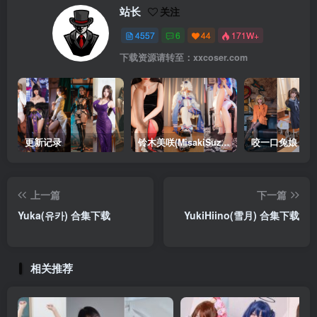
站长
关注
4557
6
44
171W+
下载资源请转至：xxcoser.com
更新记录
铃木美咲(MisakiSuzuki) 合集下载
咬一口兔娘 合
上一篇
下一篇
Yuka(유카) 合集下载
YukiHiino(雪月) 合集下载
相关推荐