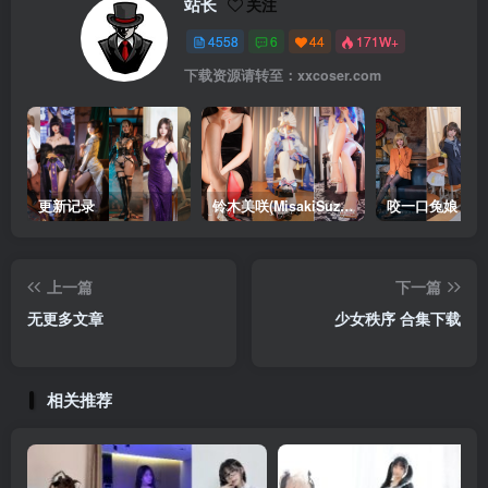
站长
关注
4558
6
44
171W+
下载资源请转至：xxcoser.com
更新记录
铃木美咲(MisakiSuzuki) 合集下载
咬一口兔娘 合
上一篇
下一篇
无更多文章
少女秩序 合集下载
相关推荐