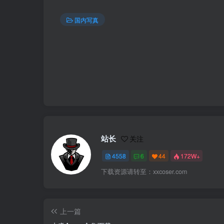
国内写真
站长
关注
4558
6
44
172W+
下载资源请转至：xxcoser.com
上一篇