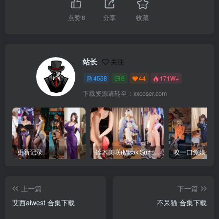
点赞
8
分享
收藏
站长
关注
4558
6
44
171W+
下载资源请转至：xxcoser.com
更新记录
铃木美咲(MisakiSuzuki) 合集下载
咬一口兔娘 合
上一篇
下一篇
艾西aiwest 合集下载
不呆猫 合集下载