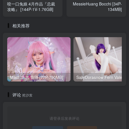
咬一口兔娘 4月作品『总裁
MessieHuang Bocchi [34P-
攻略』 [144P-1V-1.76GB]
134MB]
相关推荐
Machi馬吉 昔涟 [77P-790MB]
Sa
评论
抢沙发
请登录后发表评论