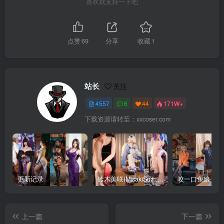
喜欢就支持一下吧
点赞
69
分享
收藏
1
站长
关注
4557
6
44
171W+
下载资源请转至：xxcoser.com
更新记录
铃木美咲(MisakiSuzuki) 合集下载
咬一口兔娘 合
上一篇
下一篇