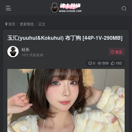
首页
更新预览
正文
玉汇(yuuhui&Kokuhui) 布丁狗 [44P-1V-290MB]
站长
关注
10个月前发布
0
509
163