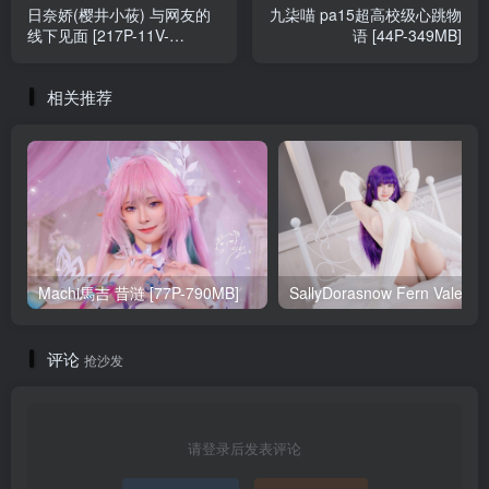
日奈娇(樱井小莜) 与网友的
九柒喵 pa15超高校级心跳物
线下见面 [217P-11V-
语 [44P-349MB]
2.12GB]
相关推荐
Machi馬吉 昔涟 [77P-790MB]
Sa
评论
抢沙发
请登录后发表评论