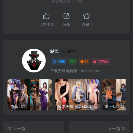
喜欢就支持一下吧
点赞
163
分享
收藏
1
站长
关注
4558
6
44
172W+
下载资源请转至：xxcoser.com
更新记录
铃木美咲(MisakiSuzuki) 合集下载
咬一口兔娘 合
上一篇
下一篇