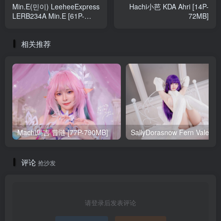
Min.E(민이) LeeheeExpress
Hachi小芭 KDA Ahri [14P-
LERB234A Min.E [61P-
72MB]
92MB]
相关推荐
Machi馬吉 昔涟 [77P-790MB]
Sa
评论
抢沙发
请登录后发表评论