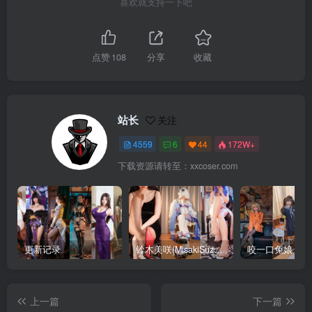
喜欢就支持一下吧
点赞
108
分享
收藏
站长
关注
4559
6
44
172W+
下载资源请转至：xxcoser.com
更新记录
铃木美咲(MisakiSuzuki) 合集下载
咬一口兔娘 合
上一篇
下一篇