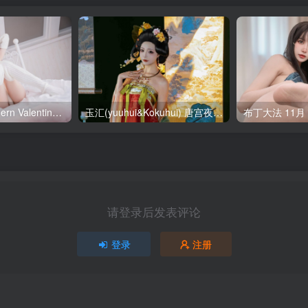
SallyDorasnow Fern Valentine [50P-353MB]
玉汇(yuuhui&Kokuhui) 唐宫夜宴 [136P-1.47GB]
请登录后发表评论
登录
注册