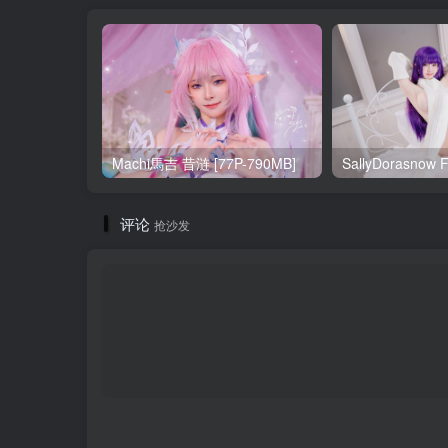
Machi馬吉 昔涟 [77P-790MB]
评论
抢沙发