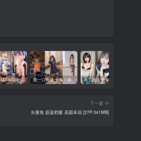
铃木美咲(MisakiSuzuki) 合集下载
咬一口兔娘 合集下载
布丁大法 合集下载
下一篇
矢量鱼 蔚蓝档案 圣园未花 [27P-341MB]