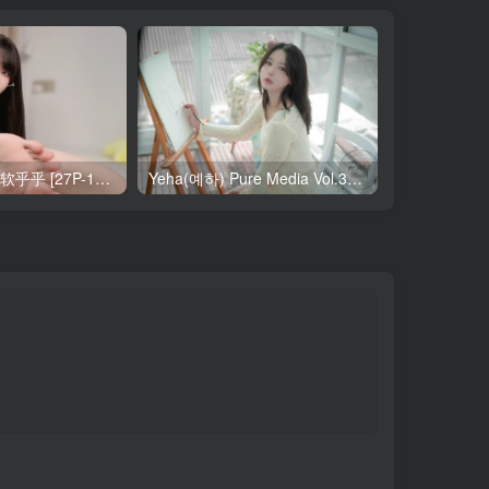
布丁大法 11月 软乎乎 [27P-1V-121MB]
Yeha(예하) Pure Media Vol.321 Your Majesty [119P-145MB]