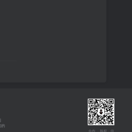
图
们的
合作 ，版权，信