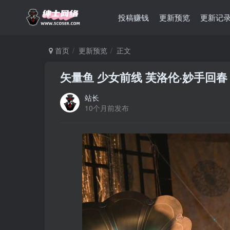
投稿赚钱
更新预览
更新记
首页
更新预览
正文
矢量鱼 少女前线 芙洛伦·妙手回春 [3
站长
10个月前发布