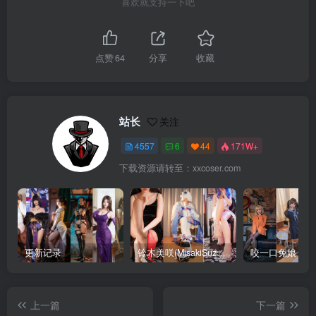
喜欢就支持一下吧
点赞
64
分享
收藏
站长
关注
4557
6
44
171W+
下载资源请转至：xxcoser.com
更新记录
铃木美咲(MisakiSuzuki) 合集下载
咬一口兔娘 合
上一篇
下一篇