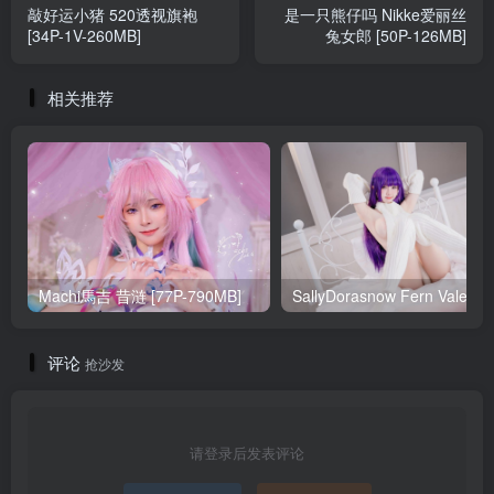
敲好运小猪 520透视旗袍
是一只熊仔吗 Nikke爱丽丝
[34P-1V-260MB]
兔女郎 [50P-126MB]
相关推荐
Machi馬吉 昔涟 [77P-790MB]
Sa
评论
抢沙发
请登录后发表评论