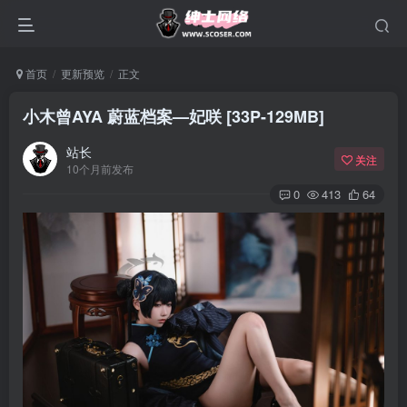
首页
更新预览
正文
小木曾AYA 蔚蓝档案—妃咲 [33P-129MB]
站长
关注
10个月前发布
0
413
64