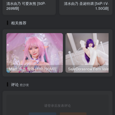
清水由乃 可爱灰熊 [50P-
清水由乃 圣诞特调 [54P-1V-
269MB]
1.50GB]
相关推荐
Machi馬吉 昔涟 [77P-790MB]
Sa
评论
抢沙发
请登录后发表评论