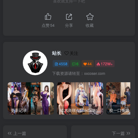
喜欢就支持一下吧
点赞
54
分享
收藏
站长
关注
4558
6
44
172W+
下载资源请转至：xxcoser.com
更新记录
铃木美咲(MisakiSuzuki) 合集下载
咬一口兔娘 合
上一篇
下一篇