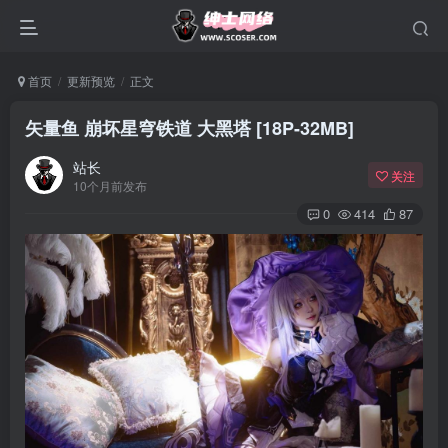
首页
更新预览
正文
矢量鱼 崩坏星穹铁道 大黑塔 [18P-32MB]
站长
关注
10个月前发布
0
414
87