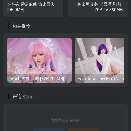
焖焖碳 碧蓝航线 古比雪夫
神楽坂真冬 《黑猫诱惑》
[9P-9MB]
[75P-2V-380MB]
相关推荐
Machi馬吉 昔涟 [77P-790MB]
Sa
评论
抢沙发
请登录后发表评论