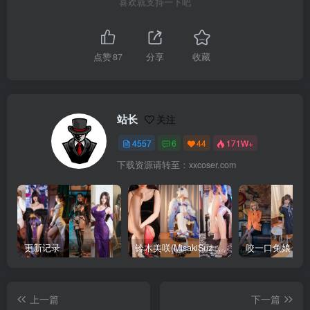
喜欢就支持一下吧
点赞
87
分享
收藏
站长
关注
4557
6
44
171W+
下载资源请转至：xxcoser.com
更新记录
铃木美咲(MisakiSuzuki) 合集下载
咬一口兔娘 合
上一篇
下一篇