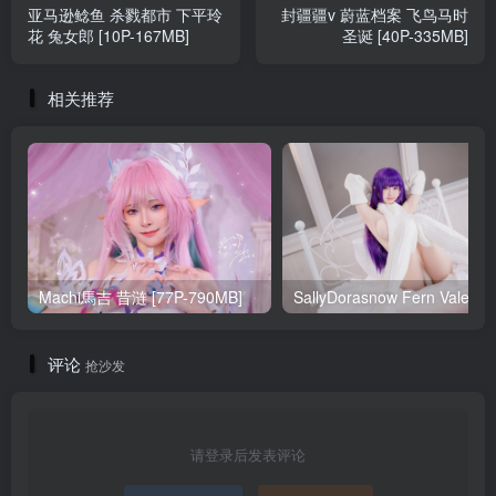
亚马逊鲶鱼 杀戮都市 下平玲
封疆疆v 蔚蓝档案 飞鸟马时
花 兔女郎 [10P-167MB]
圣诞 [40P-335MB]
相关推荐
Machi馬吉 昔涟 [77P-790MB]
Sa
评论
抢沙发
请登录后发表评论