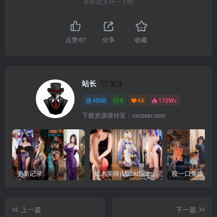
喜欢就支持一下吧
点赞
67
分享
收藏
站长
关注
4558
6
44
172W+
下载资源请转至：xxcoser.com
更新记录
铃木美咲(MisakiSuzuki) 合集下载
咬一口兔娘 合
上一篇
下一篇