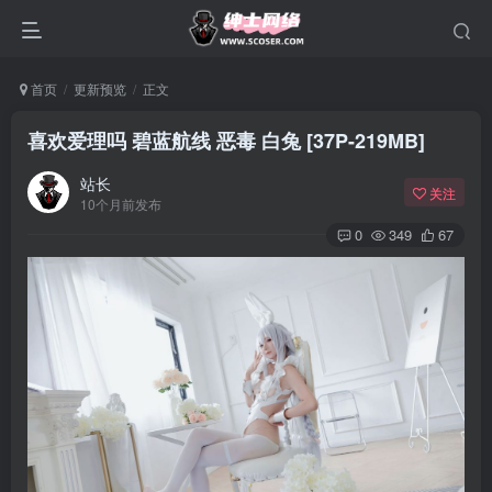
首页
更新预览
正文
喜欢爱理吗 碧蓝航线 恶毒 白兔 [37P-219MB]
站长
关注
10个月前发布
0
349
67