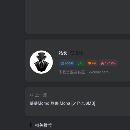
站长
关注
4558
6
44
171W+
下载资源请转至：xxcoser.com
上一篇
慕慕Momo 莫娜 Mona [51P-756MB]
相关推荐