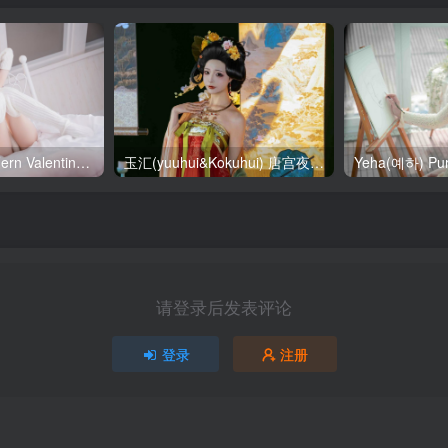
SallyDorasnow Fern Valentine [50P-353MB]
玉汇(yuuhui&Kokuhui) 唐宫夜宴 [136P-1.47GB]
请登录后发表评论
登录
注册