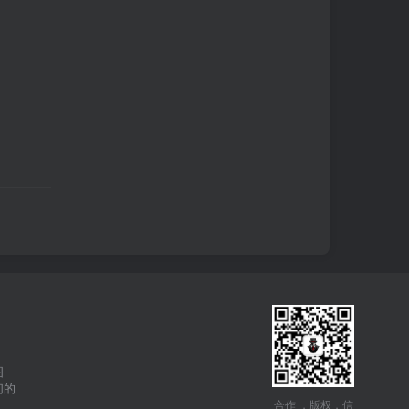
图
们的
合作 ，版权，信