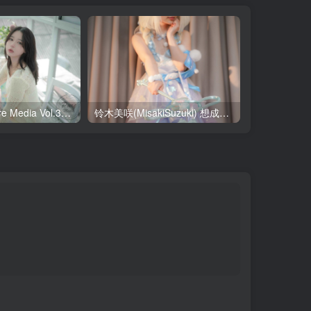
Yeha(예하) Pure Media Vol.321 Your Majesty [119P-145MB]
铃木美咲(MisakiSuzuki) 想成为你的偶像（大耳狗瑶篇） [27P-1V-2.24GB]