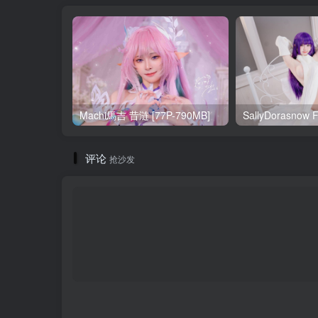
Machi馬吉 昔涟 [77P-790MB]
评论
抢沙发