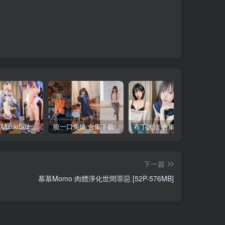
铃木美咲(MisakiSuzuki) 合集下载
咬一口兔娘 合集下载
布丁大法 合集下载
下一篇
慕慕Momo 肉體淨化世間罪惡 [52P-576MB]