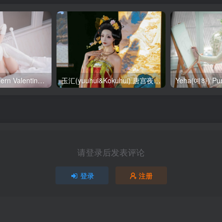
SallyDorasnow Fern Valentine [50P-353MB]
玉汇(yuuhui&Kokuhui) 唐宫夜宴 [136P-1.47GB]
请登录后发表评论
登录
注册