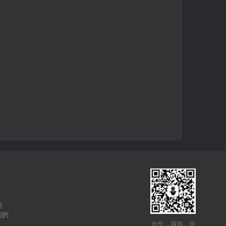
图
们的
合作 ，版权，信