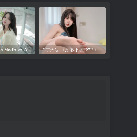
Yeha(예하) Pure Media Vol.321 Your Majesty [119P-145MB]
布丁大法 11月 软乎乎 [27P-1V-121MB]