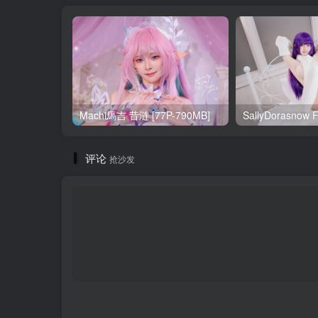
Machi馬吉 昔涟 [77P-790MB]
评论
抢沙发