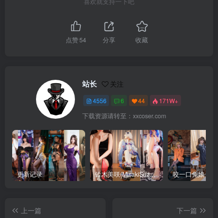
喜欢就支持一下吧
点赞
54
分享
收藏
站长
关注
4556
6
44
171W+
下载资源请转至：xxcoser.com
更新记录
铃木美咲(MisakiSuzuki) 合集下载
咬一口兔娘 合
上一篇
下一篇