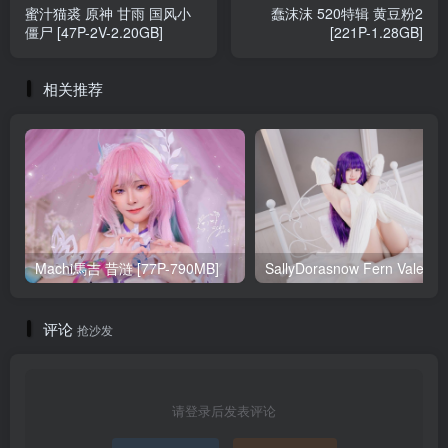
蜜汁猫裘 原神 甘雨 国风小
蠢沫沫 520特辑 黄豆粉2
僵尸 [47P-2V-2.20GB]
[221P-1.28GB]
相关推荐
Machi馬吉 昔涟 [77P-790MB]
Sa
评论
抢沙发
请登录后发表评论