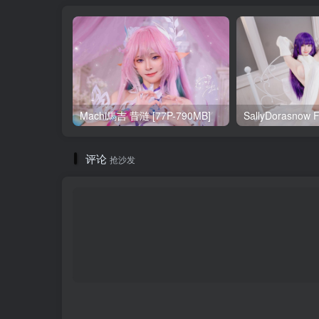
Machi馬吉 昔涟 [77P-790MB]
评论
抢沙发