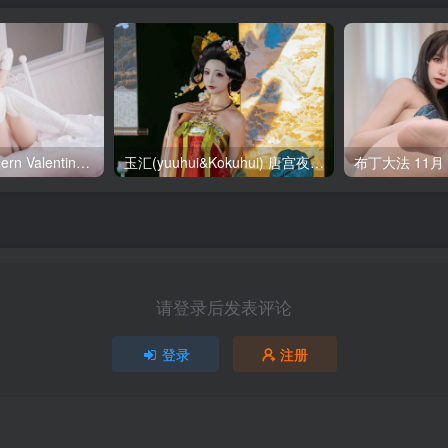
SallyDorasnow Fern Valentine [50P-353MB]
玉汇(yuuhui&Kokuhui) 唐宫夜宴 [136P-1.47GB]
请登录后发表评论
登录
注册