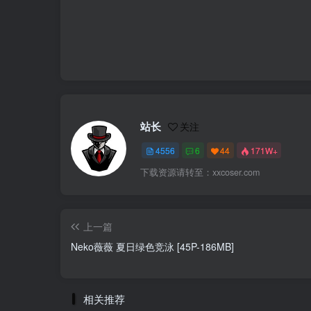
站长
关注
4556
6
44
171W+
下载资源请转至：xxcoser.com
上一篇
Neko薇薇 夏日绿色竞泳 [45P-186MB]
相关推荐