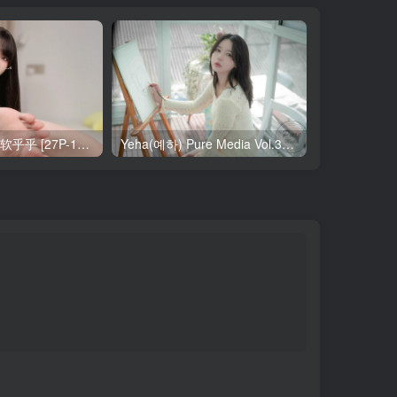
布丁大法 11月 软乎乎 [27P-1V-121MB]
Yeha(예하) Pure Media Vol.321 Your Majesty [119P-145MB]