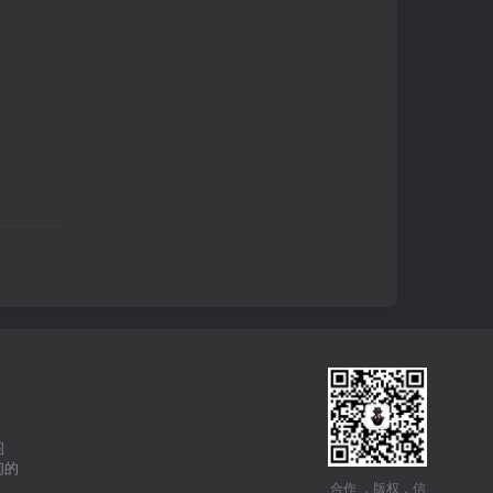
图
们的
合作 ，版权，信