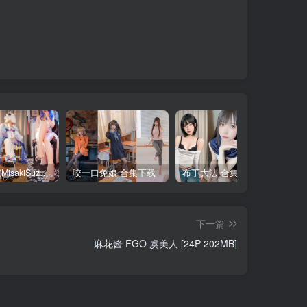
铃木美咲(MisakiSuzuki) 合集下载
咬一口兔娘 合集下载
布丁大法 合集下载
下一篇
麻花酱 FGO 虞美人 [24P-202MB]