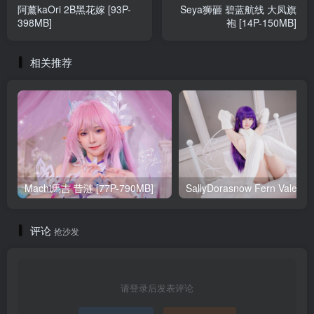
阿薰kaOri 2B黑花嫁 [93P-
Seya狮砸 碧蓝航线 大凤旗
398MB]
袍 [14P-150MB]
相关推荐
Machi馬吉 昔涟 [77P-790MB]
Sa
评论
抢沙发
请登录后发表评论