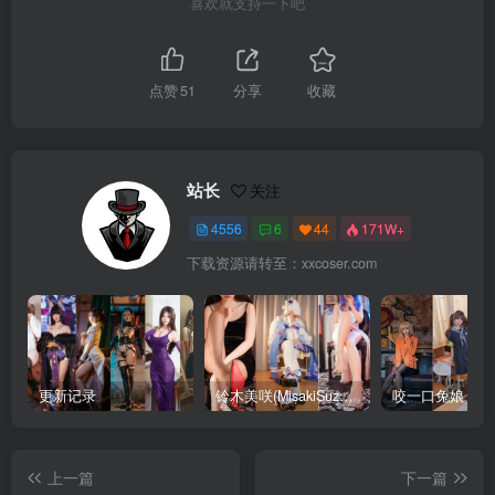
喜欢就支持一下吧
点赞
51
分享
收藏
站长
关注
4556
6
44
171W+
下载资源请转至：xxcoser.com
更新记录
铃木美咲(MisakiSuzuki) 合集下载
咬一口兔娘 合
上一篇
下一篇