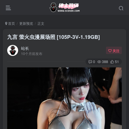
首页
更新预览
正文
九言 萤火虫漫展场照 [105P-3V-1.19GB]
站长
关注
10个月前发布
0
388
51