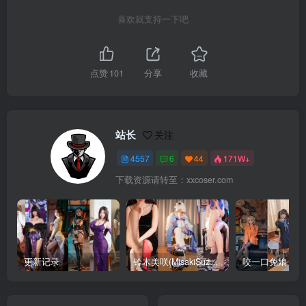
喜欢就支持一下吧
点赞
101
分享
收藏
站长
关注
4557
6
44
171W+
下载资源请转至：xxcoser.com
更新记录
铃木美咲(MisakiSuzuki) 合集下载
咬一口兔娘 合