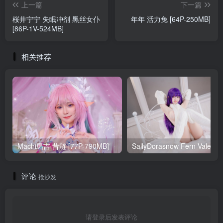
上一篇
下一篇
桜井宁宁 失眠冲剂 黑丝女仆
年年 活力兔 [64P-250MB]
[86P-1V-524MB]
相关推荐
Machi馬吉 昔涟 [77P-790MB]
Sa
评论
抢沙发
请登录后发表评论