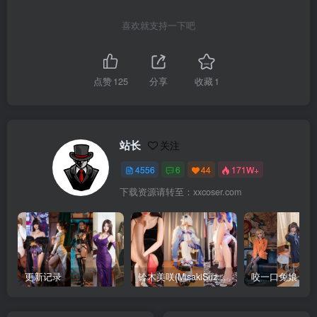
喜欢就支持一下吧
点赞
125
分享
收藏
1
站长
关注
4556
6
44
171W+
下载资源请转至：xxcoser.com
更新记录
铃木美咲(MisakiSuzuki) 合集下载
咬一口兔娘 合