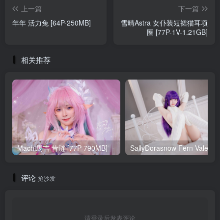
上一篇
下一篇
年年 活力兔 [64P-250MB]
雪晴Astra 女仆装短裙猫耳项
圈 [77P-1V-1.21GB]
相关推荐
Machi馬吉 昔涟 [77P-790MB]
Sa
评论
抢沙发
请登录后发表评论