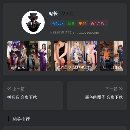
站长
关注
4557
6
44
171W+
下载资源请转至：xxcoser.com
更新记录
铃木美咲(MisakiSuzuki) 合集下载
咬一口兔娘 合
上一篇
下一篇
拼音音 合集下载
墨色的团子 合集下载
相关推荐