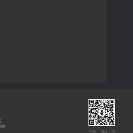
图
们的
合作 ，版权，信