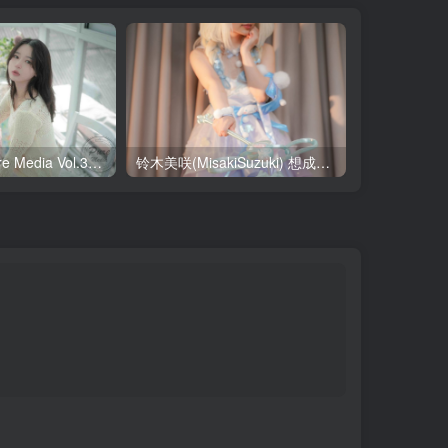
Yeha(예하) Pure Media Vol.321 Your Majesty [119P-145MB]
铃木美咲(MisakiSuzuki) 想成为你的偶像（大耳狗瑶篇） [27P-1V-2.24GB]