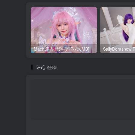
Machi馬吉 昔涟 [77P-790MB]
评论
抢沙发