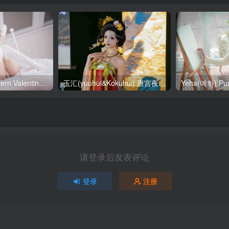
SallyDorasnow Fern Valentine [50P-353MB]
玉汇(yuuhui&Kokuhui) 唐宫夜宴 [136P-1.47GB]
请登录后发表评论
登录
注册