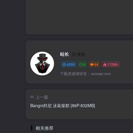
站长
关注
4559
6
44
172W+
下载资源请转至：xxcoser.com
上一篇
Bangni邦尼 泳装柴郡 [86P-832MB]
相关推荐