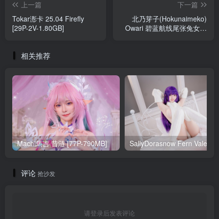
上一篇
下一篇
Tokar浵卡 25.04 Firefly
北乃芽子(Hokunaimeko)
[29P-2V-1.80GB]
Owari 碧蓝航线尾张兔女郎
[85P-2V-685MB]
相关推荐
Machi馬吉 昔涟 [77P-790MB]
Sa
评论
抢沙发
请登录后发表评论