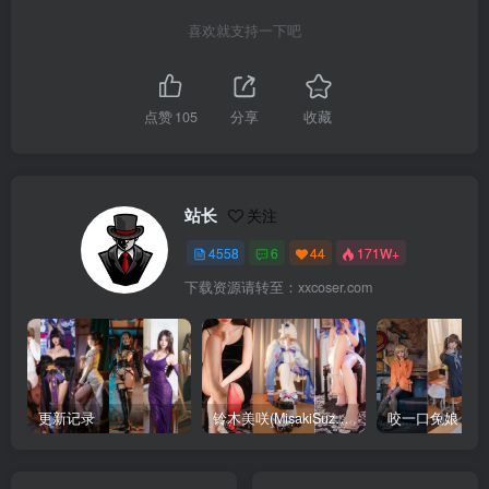
喜欢就支持一下吧
点赞
105
分享
收藏
站长
关注
4558
6
44
171W+
下载资源请转至：xxcoser.com
更新记录
铃木美咲(MisakiSuzuki) 合集下载
咬一口兔娘 合