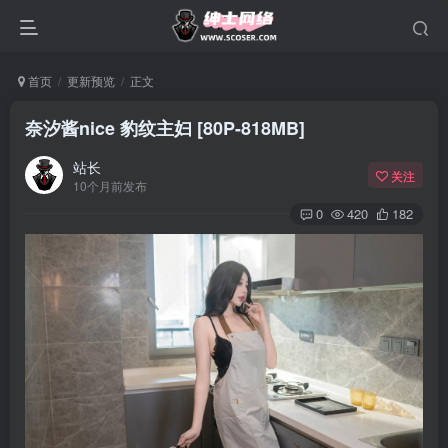
首页
更新预览
正文
奈汐酱nice 豹纹主妇 [80P-818MB]
站长
关注
10个月前发布
0
420
182