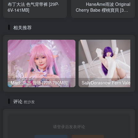
布丁大法 色气背带裤 [29P-
HaneAme雨波 Original
6V-141MB]
Cherry Babe 櫻桃寶貝 [38P-
6V-753MB]
相关推荐
Machi馬吉 昔涟 [77P-790MB]
Sa
评论
抢沙发
请登录后发表评论