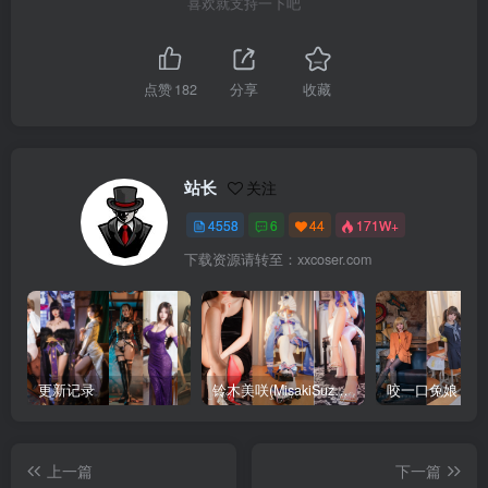
喜欢就支持一下吧
点赞
182
分享
收藏
站长
关注
4558
6
44
171W+
下载资源请转至：xxcoser.com
更新记录
铃木美咲(MisakiSuzuki) 合集下载
咬一口兔娘 合
上一篇
下一篇