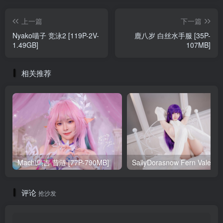
上一篇
下一篇
Nyako喵子 竞泳2 [119P-2V-
鹿八岁 白丝水手服 [35P-
1.49GB]
107MB]
相关推荐
Machi馬吉 昔涟 [77P-790MB]
Sa
评论
抢沙发