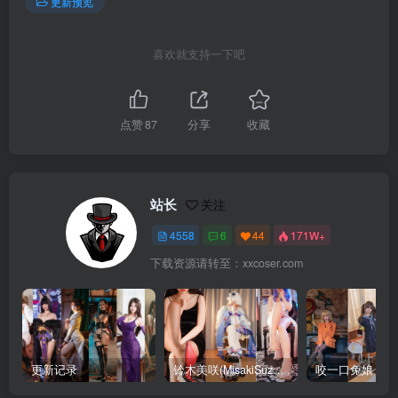
更新预览
喜欢就支持一下吧
点赞
87
分享
收藏
站长
关注
4558
6
44
171W+
下载资源请转至：xxcoser.com
更新记录
铃木美咲(MisakiSuzuki) 合集下载
咬一口兔娘 合