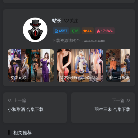
站长
关注
4557
6
44
171W+
下载资源请转至：xxcoser.com
更新记录
铃木美咲(MisakiSuzuki) 合集下载
咬一口兔娘 合
上一篇
下一篇
小和甜酒 合集下载
羽生三未 合集下载
相关推荐