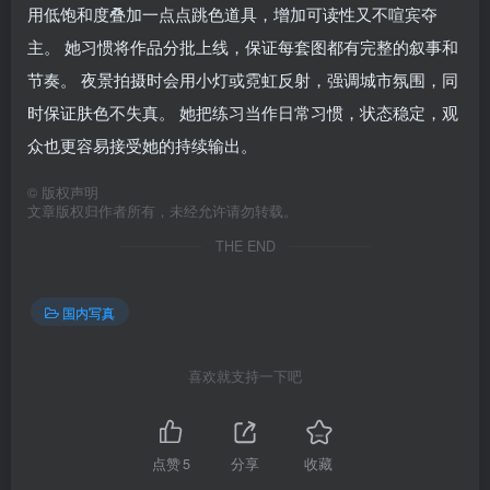
用低饱和度叠加一点点跳色道具，增加可读性又不喧宾夺
主。 她习惯将作品分批上线，保证每套图都有完整的叙事和
节奏。 夜景拍摄时会用小灯或霓虹反射，强调城市氛围，同
时保证肤色不失真。 她把练习当作日常习惯，状态稳定，观
众也更容易接受她的持续输出。
©
版权声明
文章版权归作者所有，未经允许请勿转载。
THE END
国内写真
喜欢就支持一下吧
点赞
5
分享
收藏