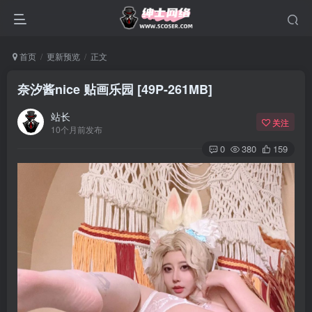
首页
更新预览
正文
奈汐酱nice 贴画乐园 [49P-261MB]
站长
关注
10个月前发布
0
380
159