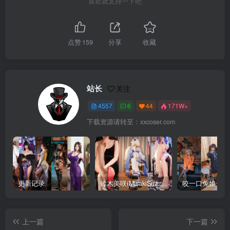
喜欢就支持一下吧
点赞
159
分享
收藏
站长
关注
4557
6
44
171W+
下载资源请转至：xxcoser.com
更新记录
铃木美咲(MisakiSuzuki) 合集下载
咬一口兔娘 合
上一篇
下一篇