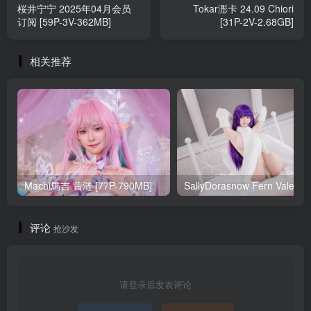
桜井宁宁 2025年04月会员
Tokar浵卡 24.09 Chiori
订阅 [59P-3V-362MB]
[31P-2V-2.68GB]
相关推荐
Machi馬吉 昔涟 [77P-790MB]
Sa
评论
抢沙发
请登录后发表评论