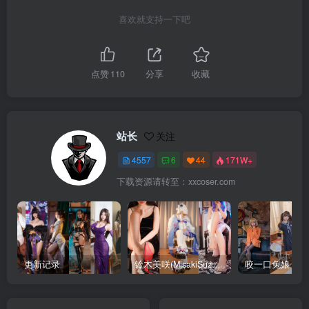
喜欢就支持一下吧
点赞
110
分享
收藏
站长
关注
4557
6
44
171W+
下载资源请转至：xxcoser.com
更新记录
铃木美咲(MisakiSuzuki) 合集下载
咬一口兔娘 合