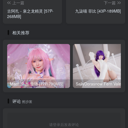
上一篇
下一篇
古阿扎 - 泉之龙精灵 [57P-
九柒喵 菲比 [43P-189MB]
268MB]
相关推荐
Machi馬吉 昔涟 [77P-790MB]
Sa
评论
抢沙发
请登录后发表评论