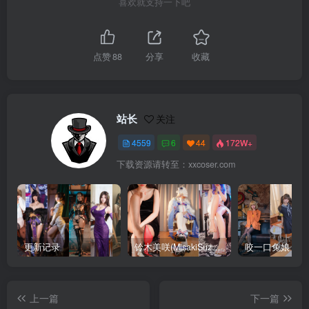
喜欢就支持一下吧
点赞
88
分享
收藏
站长
关注
4559
6
44
172W+
下载资源请转至：xxcoser.com
更新记录
铃木美咲(MisakiSuzuki) 合集下载
咬一口兔娘 合
上一篇
下一篇