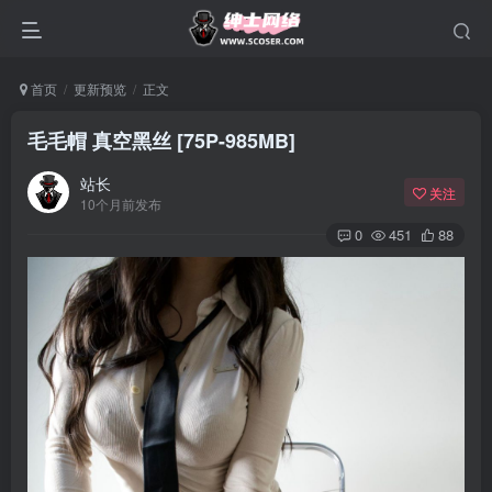
首页
更新预览
正文
毛毛帽 真空黑丝 [75P-985MB]
站长
关注
10个月前发布
0
451
88