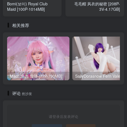
Bomi(보미) Royal Club
毛毛帽 风衣的秘密 [208P-
Maid [100P-1014MB]
3V-4.17GB]
相关推荐
Machi馬吉 昔涟 [77P-790MB]
Sa
评论
抢沙发
请登录后发表评论