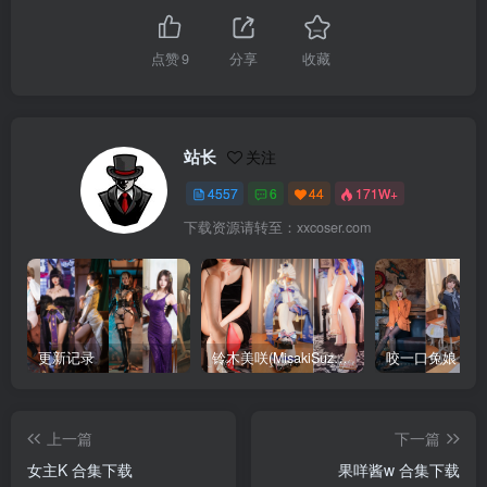
点赞
9
分享
收藏
站长
关注
4557
6
44
171W+
下载资源请转至：xxcoser.com
更新记录
铃木美咲(MisakiSuzuki) 合集下载
咬一口兔娘 合
上一篇
下一篇
女主K 合集下载
果咩酱w 合集下载