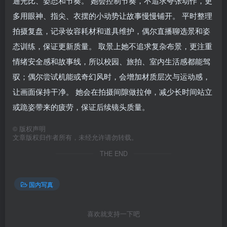
通光比、姿态和节奏。 她会控制节奏，不追求夸张动作，更
多用眼神、指尖、衣摆的小动势让故事慢慢铺开。 平时整理
拍摄复盘，记录妆容耗材和道具维护，偶尔直播聊选景和姿
态训练，保证更新质量。 取景上她不追求复杂布景，更注重
情绪安全感和故事线，所以校园、旅拍、室内生活感都能驾
驭；偶尔尝试机能或奇幻风时，会增加材质层次与运动感，
让画面保持干净。 她会在拍摄间隙做拉伸，减少长时间站立
或跪姿带来的疲劳，保证后续镜头质量。
©
版权声明
文章版权归作者所有，未经允许请勿转载。
THE END
国内写真
喜欢就支持一下吧