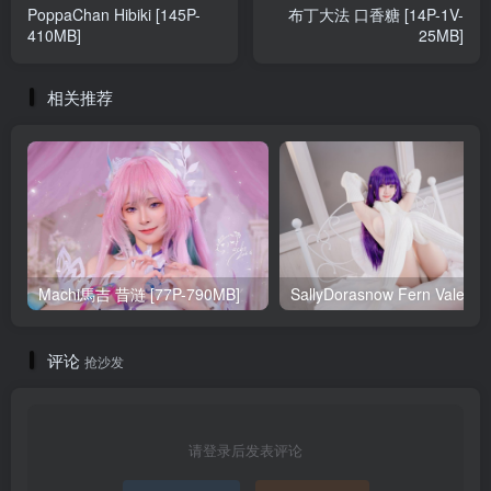
PoppaChan Hibiki [145P-
布丁大法 口香糖 [14P-1V-
410MB]
25MB]
相关推荐
Machi馬吉 昔涟 [77P-790MB]
Sa
评论
抢沙发
请登录后发表评论