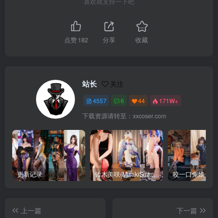
喜欢就支持一下吧
点赞
182
分享
收藏
站长
关注
4557
6
44
171W+
下载资源请转至：xxcoser.com
更新记录
铃木美咲(MisakiSuzuki) 合集下载
咬一口兔娘 合
上一篇
下一篇