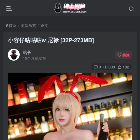
首页
更新预览
正文
小容仔咕咕咕w 尼禄 [32P-273MB]
站长
关注
10个月前发布
0
300
182