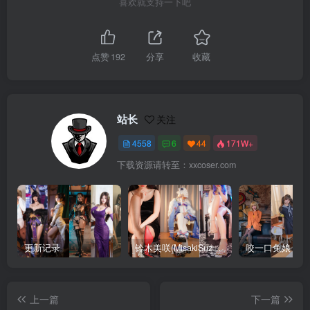
喜欢就支持一下吧
点赞
192
分享
收藏
站长
关注
4558
6
44
171W+
下载资源请转至：xxcoser.com
更新记录
铃木美咲(MisakiSuzuki) 合集下载
咬一口兔娘 合
上一篇
下一篇