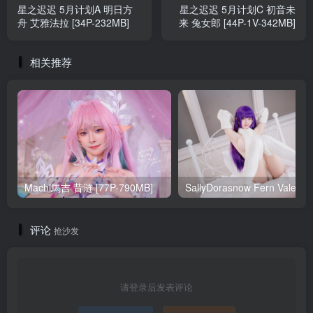
星之迟迟 5月计划A 明日方
星之迟迟 5月计划C 初音未
舟 艾雅法拉 [34P-232MB]
来 兔女郎 [44P-1V-342MB]
相关推荐
Machi馬吉 昔涟 [77P-790MB]
Sa
评论
抢沙发
请登录后发表评论