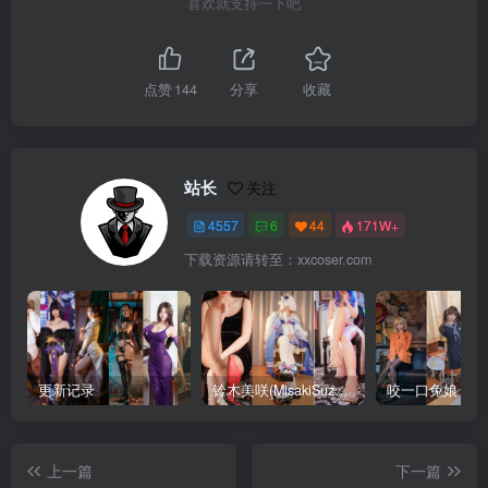
喜欢就支持一下吧
点赞
144
分享
收藏
站长
关注
4557
6
44
171W+
下载资源请转至：xxcoser.com
更新记录
铃木美咲(MisakiSuzuki) 合集下载
咬一口兔娘 合
上一篇
下一篇