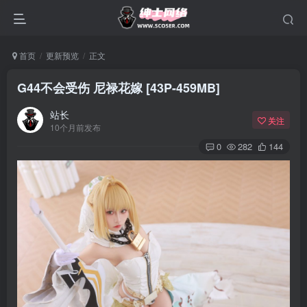
首页
更新预览
正文
G44不会受伤 尼禄花嫁 [43P-459MB]
站长
关注
10个月前发布
0
282
144