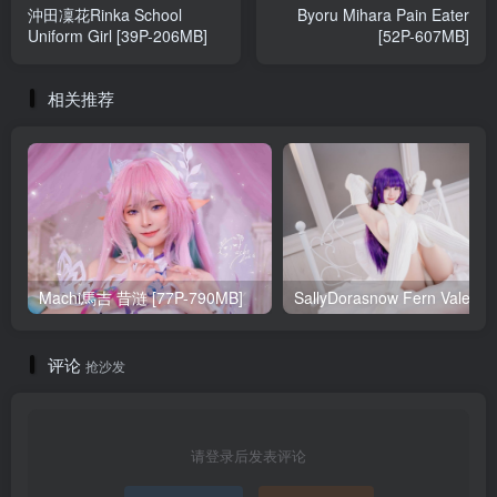
沖田凜花Rinka School
Byoru Mihara Pain Eater
Uniform Girl [39P-206MB]
[52P-607MB]
相关推荐
Machi馬吉 昔涟 [77P-790MB]
Sa
评论
抢沙发
请登录后发表评论