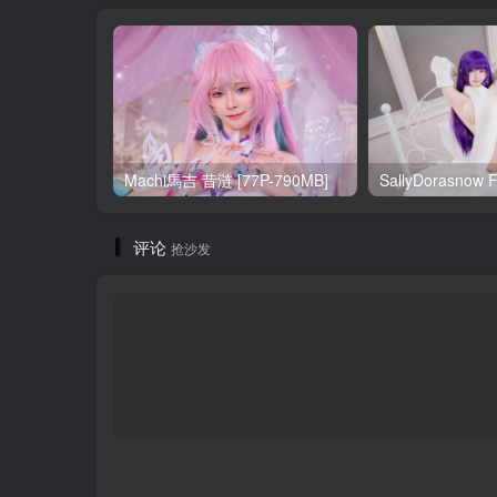
Machi馬吉 昔涟 [77P-790MB]
评论
抢沙发