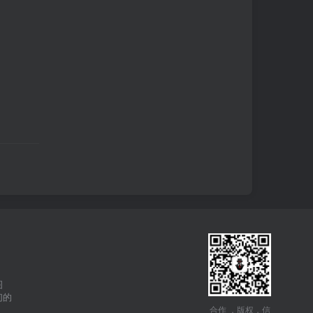
图
们的
合作 ，版权，信