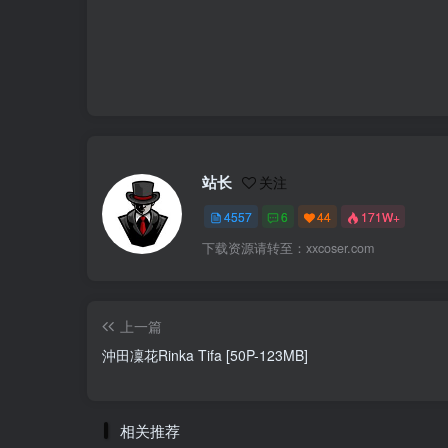
站长
关注
4557
6
44
171W+
下载资源请转至：xxcoser.com
上一篇
沖田凜花Rinka Tifa [50P-123MB]
相关推荐