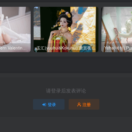
SallyDorasnow Fern Valentine [50P-353MB]
玉汇(yuuhui&Kokuhui) 唐宫夜宴 [136P-1.47GB]
请登录后发表评论
登录
注册