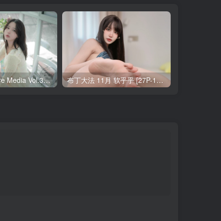
Yeha(예하) Pure Media Vol.321 Your Majesty [119P-145MB]
布丁大法 11月 软乎乎 [27P-1V-121MB]