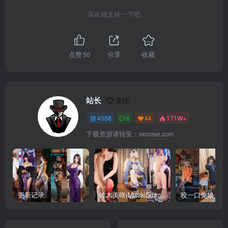
喜欢就支持一下吧
点赞
50
分享
收藏
站长
关注
4558
6
44
171W+
下载资源请转至：xxcoser.com
更新记录
铃木美咲(MisakiSuzuki) 合集下载
咬一口兔娘 合