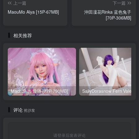
上一篇
下一篇
MaouMo Alya [15P-67MB]
沖田凜花Rinka 蓝色兔子
[70P-306MB]
相关推荐
Machi馬吉 昔涟 [77P-790MB]
Sa
评论
抢沙发
请登录后发表评论