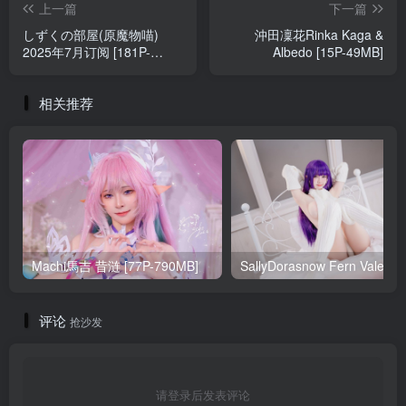
上一篇
下一篇
しずくの部屋(原魔物喵)
沖田凜花Rinka Kaga &
2025年7月订阅 [181P-
Albedo [15P-49MB]
2.19GB]
相关推荐
Machi馬吉 昔涟 [77P-790MB]
Sa
评论
抢沙发
请登录后发表评论