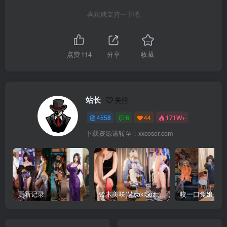
喜欢就支持一下吧
点赞
114
分享
收藏
站长
关注
4558
6
44
171W+
下载资源请转至：xxcoser.com
更新记录
铃木美咲(MisakiSuzuki) 合集下载
咬一口兔娘 合