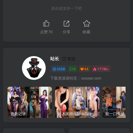
喜欢就支持一下吧
点赞
70
分享
收藏
站长
关注
4558
6
44
171W+
下载资源请转至：xxcoser.com
更新记录
铃木美咲(MisakiSuzuki) 合集下载
咬一口兔娘 合