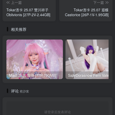
上一篇
下一篇
Tokar浵卡 25.07 豐川祥子
Tokar浵卡 25.07 遐蝶
Oblivionis [27P-2V-2.44GB]
Castorice [26P-1V-1.95GB]
相关推荐
Machi馬吉 昔涟 [77P-790MB]
Sa
评论
抢沙发
请登录后发表评论