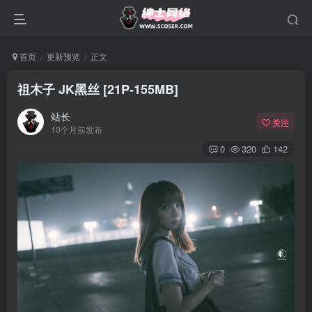
首页
更新预览
正文
祖木子 JK黑丝 [21P-155MB]
站长
关注
10个月前发布
0
320
142