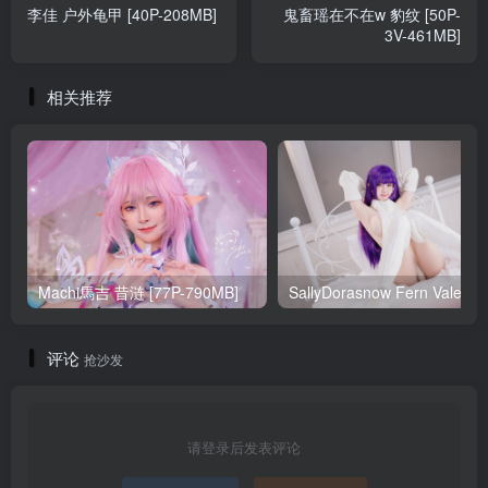
李佳 户外龟甲 [40P-208MB]
鬼畜瑶在不在w 豹纹 [50P-
3V-461MB]
相关推荐
Machi馬吉 昔涟 [77P-790MB]
Sa
评论
抢沙发
请登录后发表评论