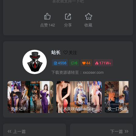
喜欢就支持一下吧
点赞
142
分享
收藏
站长
关注
4556
6
44
171W+
下载资源请转至：xxcoser.com
更新记录
铃木美咲(MisakiSuzuki) 合集下载
咬一口兔娘 合
上一篇
下一篇