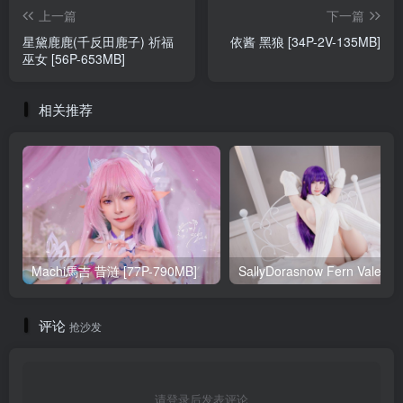
上一篇
下一篇
星黛鹿鹿(千反田鹿子) 祈福
依酱 黑狼 [34P-2V-135MB]
巫女 [56P-653MB]
相关推荐
Machi馬吉 昔涟 [77P-790MB]
Sa
评论
抢沙发
请登录后发表评论