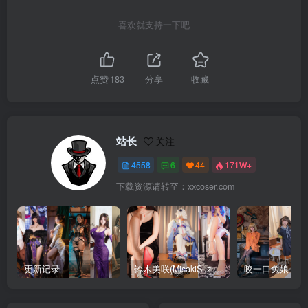
喜欢就支持一下吧
点赞
183
分享
收藏
站长
关注
4558
6
44
171W+
下载资源请转至：xxcoser.com
更新记录
铃木美咲(MisakiSuzuki) 合集下载
咬一口兔娘 合