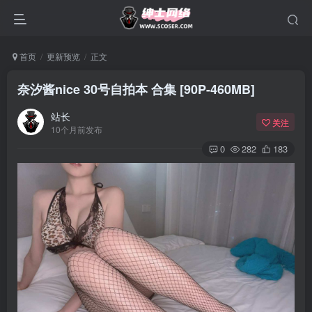
首页
更新预览
正文
奈汐酱nice 30号自拍本 合集 [90P-460MB]
站长
关注
10个月前发布
0
282
183