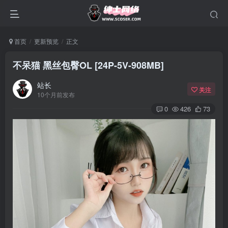
首页
更新预览
正文
不呆猫 黑丝包臀OL [24P-5V-908MB]
站长
关注
10个月前发布
0
426
73