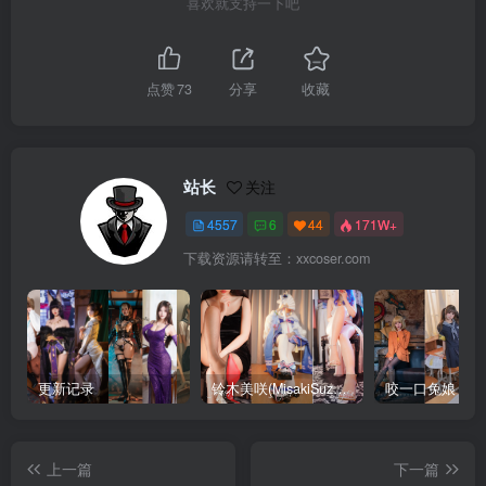
喜欢就支持一下吧
点赞
73
分享
收藏
站长
关注
4557
6
44
171W+
下载资源请转至：xxcoser.com
更新记录
铃木美咲(MisakiSuzuki) 合集下载
咬一口兔娘 合
上一篇
下一篇