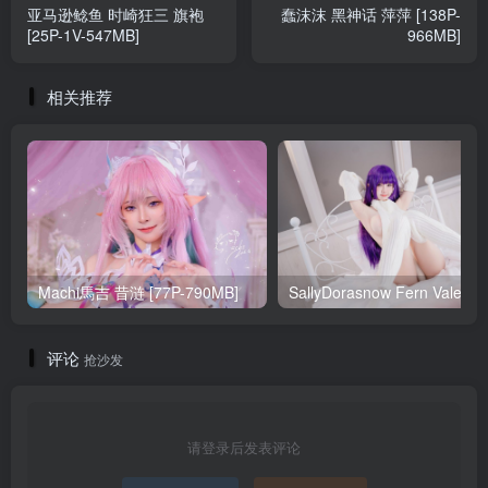
亚马逊鲶鱼 时崎狂三 旗袍
蠢沫沫 黑神话 萍萍 [138P-
[25P-1V-547MB]
966MB]
相关推荐
Machi馬吉 昔涟 [77P-790MB]
Sa
评论
抢沙发
请登录后发表评论