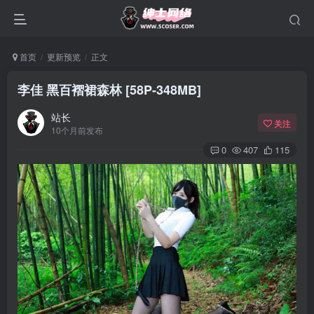
首页
更新预览
正文
李佳 黑百褶裙森林 [58P-348MB]
站长
关注
10个月前发布
0
407
115