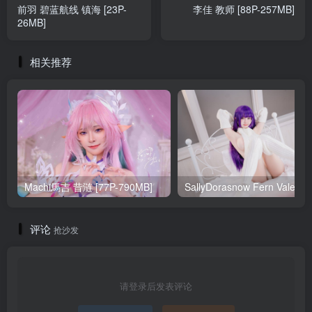
前羽 碧蓝航线 镇海 [23P-
李佳 教师 [88P-257MB]
26MB]
相关推荐
Machi馬吉 昔涟 [77P-790MB]
Sa
评论
抢沙发
请登录后发表评论