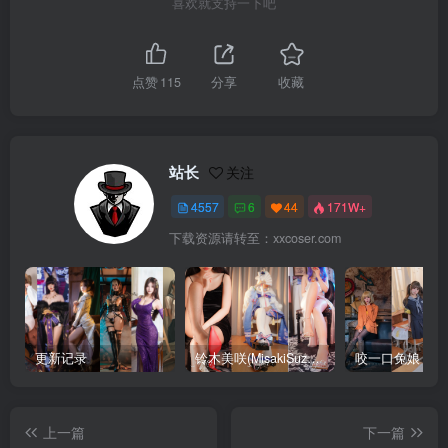
喜欢就支持一下吧
点赞
115
分享
收藏
站长
关注
4557
6
44
171W+
下载资源请转至：xxcoser.com
更新记录
铃木美咲(MisakiSuzuki) 合集下载
咬一口兔娘 合
上一篇
下一篇